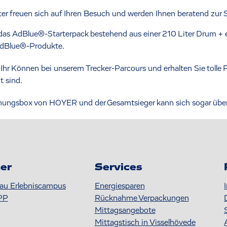
ter freuen sich auf Ihren Besuch und werden Ihnen beratend zur S
das AdBlue®-Starterpack bestehend aus einer 210 Liter Drum + e
 AdBlue®-Produkte.
 Ihr Können bei unserem Trecker-Parcours und erhalten Sie tolle P
t sind.
schungsbox von HOYER und der Gesamtsieger kann sich sogar üb
er
Services
au Erlebniscampus
Energiesparen
PP
Rücknahme Verpackungen
Mittagsangebote
Mittagstisch in Visselhövede