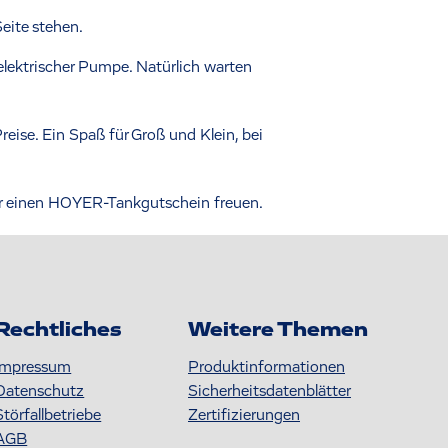
eite stehen.
lektrischer Pumpe. Natürlich warten
reise. Ein Spaß für Groß und Klein, bei
er einen HOYER-Tankgutschein freuen.
Rechtliches
Weitere Themen
Impressum
Produktinformationen
Datenschutz
S icherheitsdatenblätter
Störfallbetriebe
Zertifizierungen
AGB