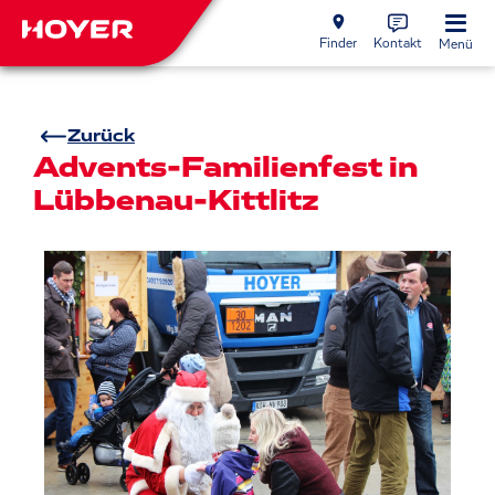
Finder
Kontakt
Menü
Zurück
Advents-Familienfest in
Lübbenau-Kittlitz