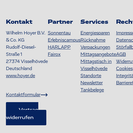
Kontakt
Partner
Services
Rech
Wilhelm Hoyer B.V.
Sonnentau
Energiesparen
Impres
& Co. KG
Erlebniscampus
Rücknahme
Datens
Rudolf-Diesel-
HARLAPP
Verpackungen
Störfall
Straße 1
Fairox
Mittagsangebote
AGB
27374
Visselhövede
Mittagstisch in
Widerru
Deutschland
Visselhövede
Cookies
www.hoyer.de
Standorte
Integrit
Newsletter
Barriere
Tankbelege
Kontaktformular
Vertrag
widerrufen