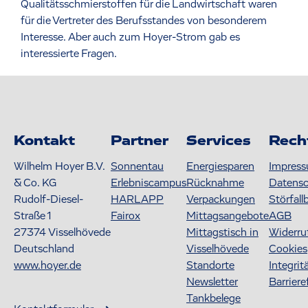
Qualitätsschmierstoffen für die Landwirtschaft waren
für die Vertreter des Berufsstandes von besonderem
Interesse. Aber auch zum Hoyer-Strom gab es
interessierte Fragen.
Kontakt
Partner
Services
Rech
Wilhelm Hoyer B.V.
Sonnentau
Energiesparen
Impres
& Co. KG
Erlebniscampus
Rücknahme
Datens
Rudolf-Diesel-
HARLAPP
Verpackungen
Störfall
Straße 1
Fairox
Mittagsangebote
AGB
27374
Visselhövede
Mittagstisch in
Widerru
Deutschland
Visselhövede
Cookies
www.hoyer.de
Standorte
Integrit
Newsletter
Barriere
Tankbelege