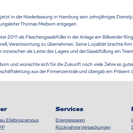
rte jetzt in der Niederlassung in Hamburg sein zehnjähriges Dien
sungsleiter Thomas Meibom entgegen.
 2011 als Flaschengasabfüller in der Anlage am Billwerder Ring.
nell, Verantwortung zu übernehmen. Seine Loyalität brachte ihm
er inzwischen als Leiter des Lagers und der Gasabfüllung ein Team
om und wünschte sich für die Zukunft noch viele Jahre so gute
schäftsleitung aus der Firmenzentrale und übergab ein Präsent de
er
Services
au Erlebniscampus
Energiesparen
PP
Rücknahme Verpackungen