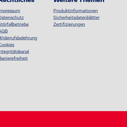
Rechtliches
Weitere Themen
Impressum
Produktinformationen
Datenschutz
S icherheitsdatenblätter
Störfallbetriebe
Zertifizierungen
AGB
Widerrufsbelehrung
Cookies
Integritätskanal
Barrierefreiheit