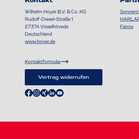
Kontakt
Partn
Wilhelm Hoyer B.V. & Co. KG
Sonnent
Rudolf-Diesel-Straße 1
HARLA
27374
Visselhövede
Fairox
Deutschland
www.hoyer.de
Kontaktformular
Vertrag widerrufen