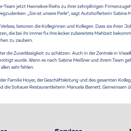
er-Team jetzt Hannelore Riehs zu ihrer zehnjährigen Firmenzugeh
gzudenken: „Sie ist unsere Perle“, sagt Autohofleiterin Sabine 
Verlass, betonen die Kolleginnen und Kollegen. Dass sie ihren Jo
n, die bei ihr immer fix ihre lecker zubereitete Mahlzeit bekomme
uchen zu zaubern.
ter die Zuverlässigkeit zu schätzen: Auch in der Zentrale in Visse
enötigt wurde. Wenn es nach Sabine Meißner und ihrem Team geht
allen sehr fehlen.
er Familie Hoyer, der Geschäftsleitung und des gesamten Kolle
d die Soltauer Restaurantleiterin Manuela Barnett. Gemeinsam üb