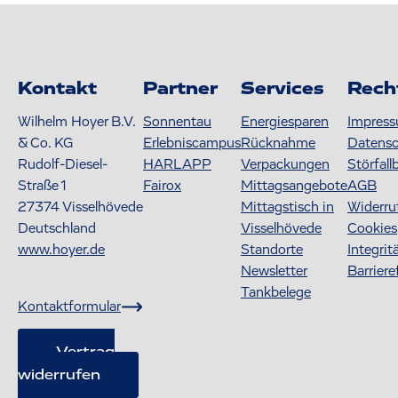
Kontakt
Partner
Services
Rech
Wilhelm Hoyer B.V.
Sonnentau
Energiesparen
Impres
& Co. KG
Erlebniscampus
Rücknahme
Datens
Rudolf-Diesel-
HARLAPP
Verpackungen
Störfall
Straße 1
Fairox
Mittagsangebote
AGB
27374
Visselhövede
Mittagstisch in
Widerru
Deutschland
Visselhövede
Cookies
www.hoyer.de
Standorte
Integrit
Newsletter
Barriere
Tankbelege
Kontaktformular
Vertrag
widerrufen