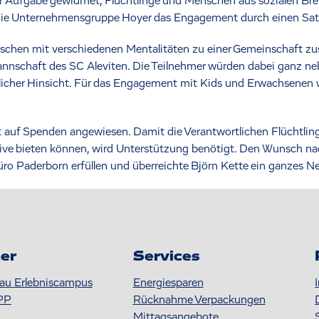
er Aufgabe gewidmet, Flüchtlinge und Menschen aus sozialen Bre
t die Unternehmensgruppe Hoyer das Engagement durch einen Satz
enschen mit verschiedenen Mentalitäten zu einer Gemeinschaft 
 Mannschaft des SC Aleviten. Die Teilnehmer würden dabei ganz ne
tlicher Hinsicht. Für das Engagement mit Kids und Erwachsene
rbeit auf Spenden angewiesen. Damit die Verantwortlichen Flüchtl
ive bieten können, wird Unterstützung benötigt. Den Wunsch na
Paderborn erfüllen und überreichte Björn Kette ein ganzes Netz
er
Services
au Erlebniscampus
Energiesparen
PP
Rücknahme Verpackungen
Mittagsangebote