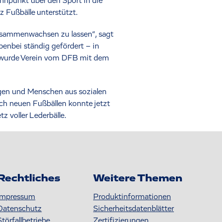
nnpunkt über den Sport in die
 Fußbälle unterstützt.
zusammenwachsen zu lassen“, sagt
benbei ständig gefördert – in
n wurde Verein vom DFB mit dem
ingen und Menschen aus sozialen
ch neuen Fußbällen konnte jetzt
 voller Lederbälle.
Rechtliches
Weitere Themen
Impressum
Produktinformationen
Datenschutz
S icherheitsdatenblätter
Störfallbetriebe
Zertifizierungen