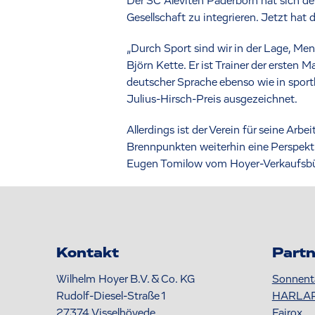
Der SC Aleviten Paderborn hat sich d
Gesellschaft zu integrieren. Jetzt ha
„Durch Sport sind wir in der Lage, M
Björn Kette. Er ist Trainer der ersten
deutscher Sprache ebenso wie in spor
Julius-Hirsch-Preis ausgezeichnet.
Allerdings ist der Verein für seine A
Brennpunkten weiterhin eine Perspekt
Eugen Tomilow vom Hoyer-Verkaufsbüro 
Kontakt
Partn
Wilhelm Hoyer B.V. & Co. KG
Sonnent
Rudolf-Diesel-Straße 1
HARLA
27374
Visselhövede
Fairox