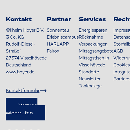
Kontakt
Partner
Services
Rech
Wilhelm Hoyer B.V.
Sonnentau
Energiesparen
Impres
& Co. KG
Erlebniscampus
Rücknahme
Datens
Rudolf-Diesel-
HARLAPP
Verpackungen
Störfall
Straße 1
Fairox
Mittagsangebote
AGB
27374
Visselhövede
Mittagstisch in
Widerru
Deutschland
Visselhövede
Cookies
www.hoyer.de
Standorte
Integrit
Newsletter
Barriere
Tankbelege
Kontaktformular
Vertrag
widerrufen