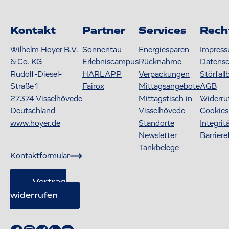
Kontakt
Partner
Services
Rech
Wilhelm Hoyer B.V.
Sonnentau
Energiesparen
Impres
& Co. KG
Erlebniscampus
Rücknahme
Datens
Rudolf-Diesel-
HARLAPP
Verpackungen
Störfall
Straße 1
Fairox
Mittagsangebote
AGB
27374
Visselhövede
Mittagstisch in
Widerru
Deutschland
Visselhövede
Cookies
www.hoyer.de
Standorte
Integrit
Newsletter
Barriere
Tankbelege
Kontaktformular
Vertrag
widerrufen