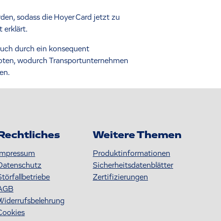
en, sodass die Hoyer Card jetzt zu
erklärt.
auch durch ein konsequent
boten, wodurch Transportunternehmen
en.
Rechtliches
Weitere Themen
Impressum
Produktinformationen
Datenschutz
S icherheitsdatenblätter
Störfallbetriebe
Zertifizierungen
AGB
Widerrufsbelehrung
Cookies