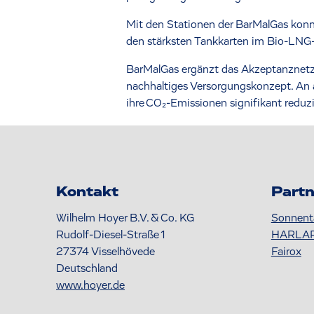
Mit den Stationen der BarMalGas konn
den stärksten Tankkarten im Bio-LNG-B
BarMalGas ergänzt das Akzeptanznetz 
nachhaltiges Versorgungskonzept. An
ihre CO₂-Emissionen signifikant reduz
Kontakt
Partn
Wilhelm Hoyer B.V. & Co. KG
Sonnent
Rudolf-Diesel-Straße 1
HARLA
27374
Visselhövede
Fairox
Deutschland
www.hoyer.de