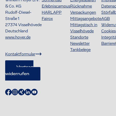
Wilhelm Hoyer B.V.
Sonnentau
Energiesparen
Impres
& Co. KG
Erlebniscampus
Rücknahme
Datens
Rudolf-Diesel-
HARLAPP
Verpackungen
Störfall
Straße 1
Fairox
Mittagsangebote
AGB
27374
Visselhövede
Mittagstisch in
Widerru
Deutschland
Visselhövede
Cookies
www.hoyer.de
Standorte
Integrit
Newsletter
Barriere
Tankbelege
Kontaktformular
Vertrag
widerrufen