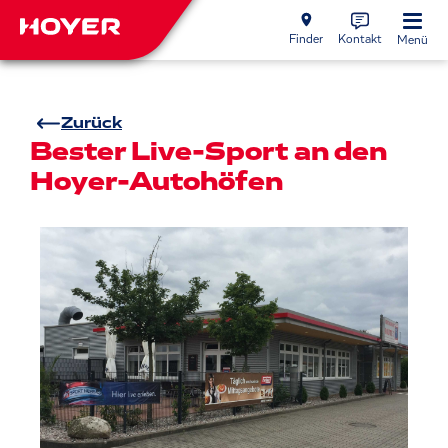
Finder
Kontakt
Menü
Zurück
Bester Live-Sport an den
Hoyer-Autohöfen