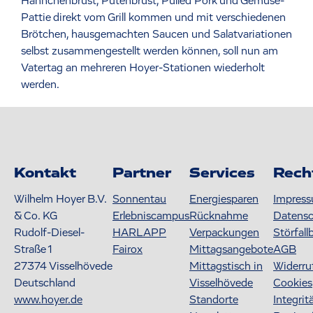
Hähnchenbrust, Putenbrust, Pulled Pork und Gemüse-
Pattie direkt vom Grill kommen und mit verschiedenen
Brötchen, hausgemachten Saucen und Salatvariationen
selbst zusammengestellt werden können, soll nun am
Vatertag an mehreren Hoyer-Stationen wiederholt
werden.
Kontakt
Partner
Services
Rech
Wilhelm Hoyer B.V.
Sonnentau
Energiesparen
Impres
& Co. KG
Erlebniscampus
Rücknahme
Datens
Rudolf-Diesel-
HARLAPP
Verpackungen
Störfall
Straße 1
Fairox
Mittagsangebote
AGB
27374
Visselhövede
Mittagstisch in
Widerru
Deutschland
Visselhövede
Cookies
www.hoyer.de
Standorte
Integrit