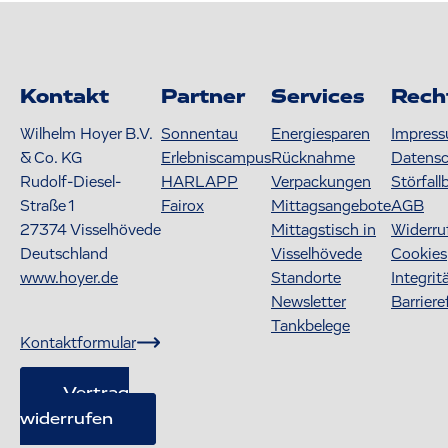
Kontakt
Partner
Services
Rech
Wilhelm Hoyer B.V.
Sonnentau
Energiesparen
Impres
& Co. KG
Erlebniscampus
Rücknahme
Datens
Rudolf-Diesel-
HARLAPP
Verpackungen
Störfall
Straße 1
Fairox
Mittagsangebote
AGB
27374
Visselhövede
Mittagstisch in
Widerru
Deutschland
Visselhövede
Cookies
www.hoyer.de
Standorte
Integrit
Newsletter
Barriere
Tankbelege
Kontaktformular
Vertrag
widerrufen