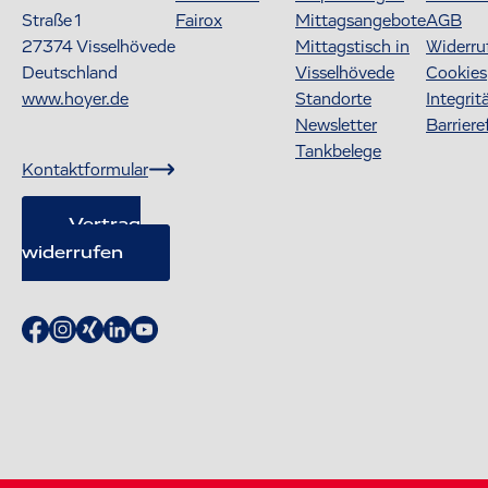
Straße 1
Fairox
Mittagsangebote
AGB
27374
Visselhövede
Mittagstisch in
Widerru
Deutschland
Visselhövede
Cookies
www.hoyer.de
Standorte
Integrit
Newsletter
Barriere
Tankbelege
Kontaktformular
Vertrag
widerrufen