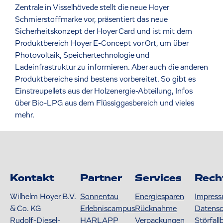
Zentrale in Visselhövede stellt die neue Hoyer
Schmierstoffmarke vor, präsentiert das neue
Sicherheitskonzept der Hoyer Card und ist mit dem
Produktbereich Hoyer E-Concept vor Ort, um über
Photovoltaik, Speichertechnologie und
Ladeinfrastruktur zu informieren. Aber auch die anderen
Produktbereiche sind bestens vorbereitet. So gibt es
Einstreupellets aus der Holzenergie-Abteilung, Infos
über Bio-LPG aus dem Flüssiggasbereich und vieles
mehr.
Kontakt
Partner
Services
Rech
Wilhelm Hoyer B.V.
Sonnentau
Energiesparen
Impres
& Co. KG
Erlebniscampus
Rücknahme
Datens
Rudolf-Diesel-
HARLAPP
Verpackungen
Störfall