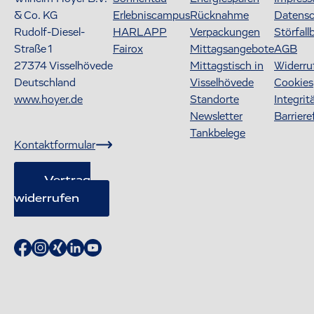
& Co. KG
Erlebniscampus
Rücknahme
Datens
Rudolf-Diesel-
HARLAPP
Verpackungen
Störfall
Straße 1
Fairox
Mittagsangebote
AGB
27374
Visselhövede
Mittagstisch in
Widerru
Deutschland
Visselhövede
Cookies
www.hoyer.de
Standorte
Integrit
Newsletter
Barriere
Tankbelege
Kontaktformular
Vertrag
widerrufen