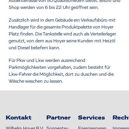
Außenterrasse von 50 Quadratmetern bietet. Bistro und
Shop werden von 6 bis 22 Uhr geöffnet sein.
Zusätzlich wird in dem Gebäude ein Verkaufsbüro mit
Handlager für die gesamte Produktpalette von Hoyer
Platz finden. Die Tankstelle wird auch als Verteilerlager
genutzt, von dem aus Hoyer seine Kunden mit Heizöl
und Diesel beliefern kann.
Für Pkw und Lkw werden ausreichend
Parkmöglichkeiten vorgehalten, zudem besteht für
Lkw-Fahrer die Möglichkeit, dort zu duschen und die
Wäsche waschen zu lassen.
Kontakt
Partner
Services
Rech
Wilhelm Hoyer B.V.
Sonnentau
Energiesparen
Impres