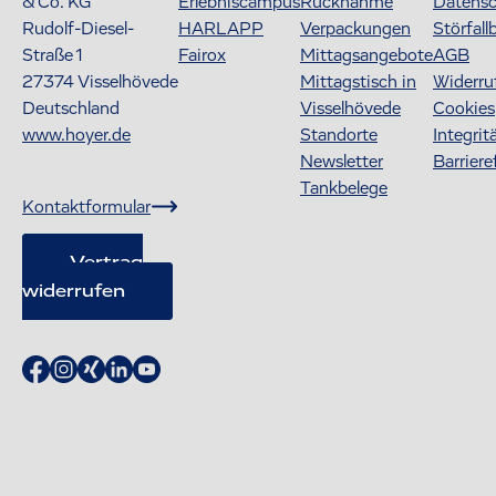
& Co. KG
Erlebniscampus
Rücknahme
Datens
Rudolf-Diesel-
HARLAPP
Verpackungen
Störfall
Straße 1
Fairox
Mittagsangebote
AGB
27374
Visselhövede
Mittagstisch in
Widerru
Deutschland
Visselhövede
Cookies
www.hoyer.de
Standorte
Integrit
Newsletter
Barriere
Tankbelege
Kontaktformular
Vertrag
widerrufen