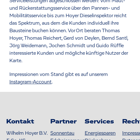
Serviceleistungen abgeschlossen werden: Vom Maut-
und Rückerstattungsservice über den Pannen- und
Mobilitätsservice bis zum Hoyer Dieselinspektor reicht
das Spektrum, aus dem die Kunden individuell ihre
Bausteine buchen können. Vor Ort beraten Thomas
Hoyer, Thomas Reichert, Gerd von Deylen, Bernd Santl,
Jörg Weidemann, Jochen Schmidt und Guido Rüffle
interessierte Kunden und mögliche künftige Nutzer der
Karte.
Impressionen vom Stand gibt es auf unserem
Instagram-Account
.
Kontakt
Partner
Services
Rech
Wilhelm Hoyer B.V.
Sonnentau
Energiesparen
Impres