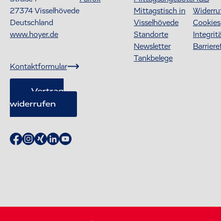
27374
Visselhövede
Mittagstisch in
Widerru
Deutschland
Visselhövede
Cookies
www.hoyer.de
Standorte
Integrit
Newsletter
Barriere
Tankbelege
Kontaktformular
Vertrag
widerrufen