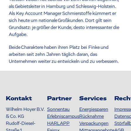
als Gebietsleiter in Hamburg und Schleswig-Holstein.
Als Key Account Manager Schmierstoffe kümmert er
sich heute um nationale Großkunden. Dort gilt sein
Grundsatz: je größer der Kunde, desto interessanter die
Aufgabe.
Beide Charaktere haben ihren Platz bei Finke und
arbeiten seit zehn Jahren täglich daran, das
Unternehmen weiter zu entwickeln und zu verbessern.
Kontakt
Partner
Services
Rech
Wilhelm Hoyer B.V.
Sonnentau
Energiesparen
Impres
& Co. KG
Erlebniscampus
Rücknahme
Datens
Rudolf-Diesel-
HARLAPP
Verpackungen
Störfall
Straße 1
Fairox
Mittagsangebote
AGB