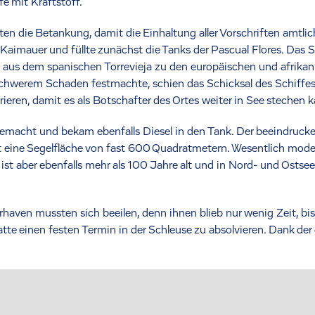
e mit Kraftstoff.
n die Betankung, damit die Einhaltung aller Vorschriften amtli
aimauer und füllte zunächst die Tanks der Pascual Flores. Das Se
z aus dem spanischen Torrevieja zu den europäischen und afrika
 schwerem Schaden festmachte, schien das Schicksal des Schiffes 
rieren, damit es als Botschafter des Ortes weiter in See stechen 
tgemacht und bekam ebenfalls Diesel in den Tank. Der beeindruc
eine Segelfläche von fast 600 Quadratmetern. Wesentlich modern
st aber ebenfalls mehr als 100 Jahre alt und in Nord- und Ostse
aven mussten sich beeilen, denn ihnen blieb nur wenig Zeit, b
tte einen festen Termin in der Schleuse zu absolvieren. Dank der 