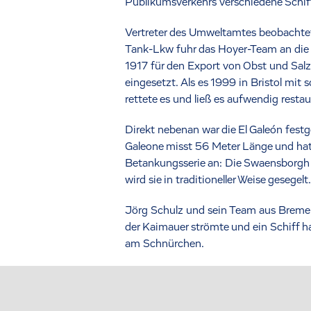
Publikumsverkehrs verschiedene Schiff
Vertreter des Umweltamtes beobachtete
Tank-Lkw fuhr das Hoyer-Team an die K
1917 für den Export von Obst und Sal
eingesetzt. Als es 1999 in Bristol mit
rettete es und ließ es aufwendig restau
Direkt nebenan war die El Galeón fes
Galeone misst 56 Meter Länge und hat 
Betankungsserie an: Die Swaensborgh i
wird sie in traditioneller Weise gesegelt.
Jörg Schulz und sein Team aus Bremerh
der Kaimauer strömte und ein Schiff ha
am Schnürchen.