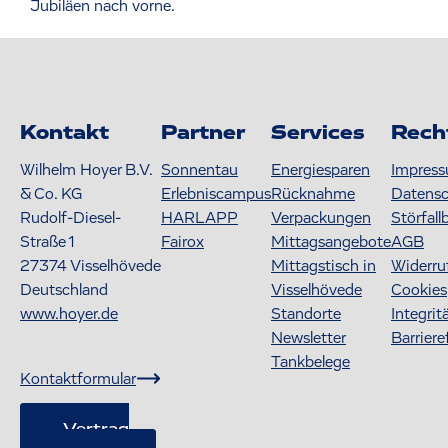
Jubiläen nach vorne.
Kontakt
Partner
Services
Rech
Wilhelm Hoyer B.V.
Sonnentau
Energiesparen
Impres
& Co. KG
Erlebniscampus
Rücknahme
Datens
Rudolf-Diesel-
HARLAPP
Verpackungen
Störfall
Straße 1
Fairox
Mittagsangebote
AGB
27374
Visselhövede
Mittagstisch in
Widerru
Deutschland
Visselhövede
Cookies
www.hoyer.de
Standorte
Integrit
Newsletter
Barriere
Tankbelege
Kontaktformular
Vertrag