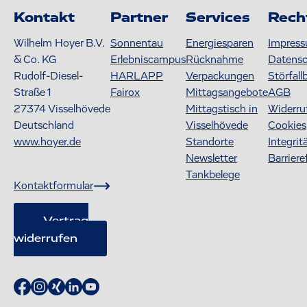
Kontakt
Partner
Services
Rech
Wilhelm Hoyer B.V.
Sonnentau
Energiesparen
Impres
& Co. KG
Erlebniscampus
Rücknahme
Datens
Rudolf-Diesel-
HARLAPP
Verpackungen
Störfall
Straße 1
Fairox
Mittagsangebote
AGB
27374
Visselhövede
Mittagstisch in
Widerru
Deutschland
Visselhövede
Cookies
www.hoyer.de
Standorte
Integrit
Newsletter
Barriere
Tankbelege
Kontaktformular
Vertrag
widerrufen