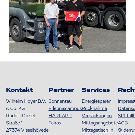
Kontakt
Partner
Services
Rech
Wilhelm Hoyer B.V.
Sonnentau
Energiesparen
Impres
& Co. KG
Erlebniscampus
Rücknahme
Datens
Rudolf-Diesel-
HARLAPP
Verpackungen
Störfall
Straße 1
Fairox
Mittagsangebote
AGB
27374
Visselhövede
Mittagstisch in
Widerru