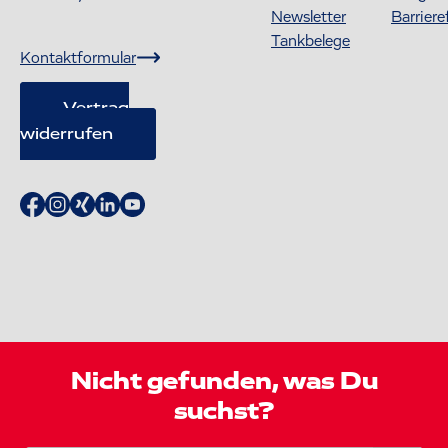
Newsletter
Barriere
Tankbelege
Kontaktformular
Vertrag
widerrufen
Nicht gefunden, was Du
suchst?