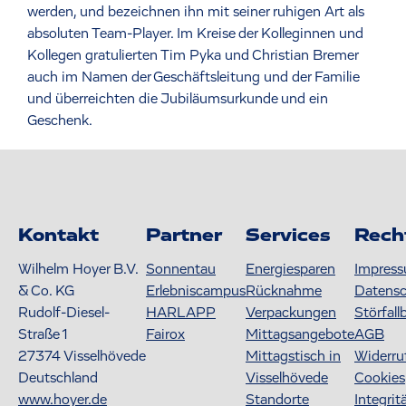
werden, und bezeichnen ihn mit seiner ruhigen Art als
absoluten Team-Player. Im Kreise der Kolleginnen und
Kollegen gratulierten Tim Pyka und Christian Bremer
auch im Namen der Geschäftsleitung und der Familie
und überreichten die Jubiläumsurkunde und ein
Geschenk.
Kontakt
Partner
Services
Rech
Wilhelm Hoyer B.V.
Sonnentau
Energiesparen
Impres
& Co. KG
Erlebniscampus
Rücknahme
Datens
Rudolf-Diesel-
HARLAPP
Verpackungen
Störfall
Straße 1
Fairox
Mittagsangebote
AGB
27374
Visselhövede
Mittagstisch in
Widerru
Deutschland
Visselhövede
Cookies
www.hoyer.de
Standorte
Integrit