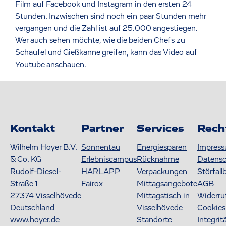
Film auf Facebook und Instagram in den ersten 24
Stunden. Inzwischen sind noch ein paar Stunden mehr
vergangen und die Zahl ist auf 25.000 angestiegen.
Wer auch sehen möchte, wie die beiden Chefs zu
Schaufel und Gießkanne greifen, kann das Video auf
Youtube
anschauen.
Kontakt
Partner
Services
Rech
Wilhelm Hoyer B.V.
Sonnentau
Energiesparen
Impres
& Co. KG
Erlebniscampus
Rücknahme
Datens
Rudolf-Diesel-
HARLAPP
Verpackungen
Störfall
Straße 1
Fairox
Mittagsangebote
AGB
27374
Visselhövede
Mittagstisch in
Widerru
Deutschland
Visselhövede
Cookies
www.hoyer.de
Standorte
Integrit