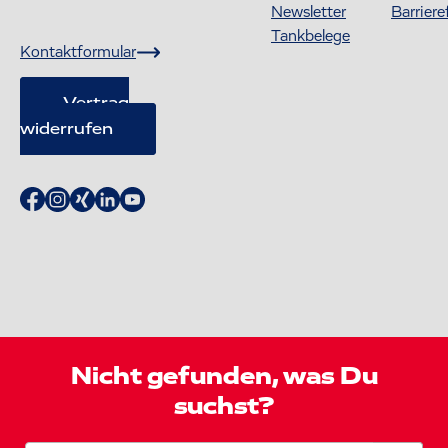
Newsletter
Barriere
Tankbelege
Kontaktformular
Vertrag
widerrufen
Nicht gefunden, was Du
suchst?