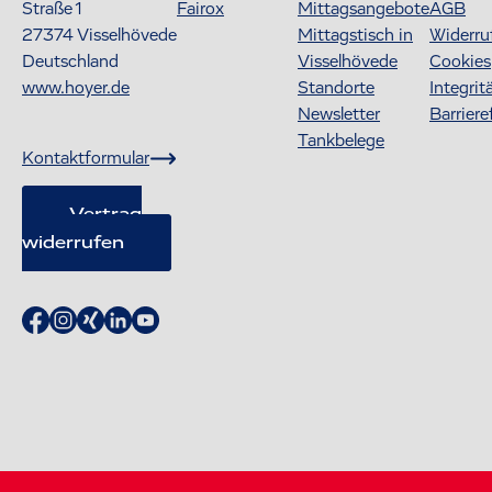
Straße 1
Fairox
Mittagsangebote
AGB
27374
Visselhövede
Mittagstisch in
Widerru
Deutschland
Visselhövede
Cookies
www.hoyer.de
Standorte
Integrit
Newsletter
Barriere
Tankbelege
Kontaktformular
Vertrag
widerrufen