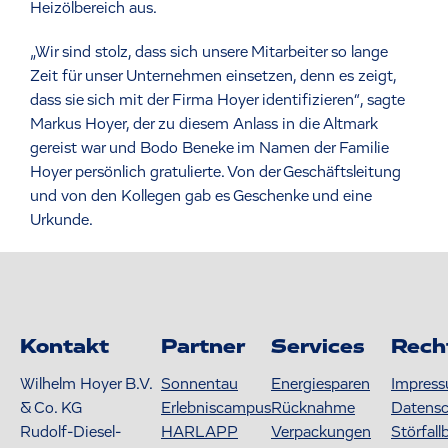
Heizölbereich aus.
„Wir sind stolz, dass sich unsere Mitarbeiter so lange
Zeit für unser Unternehmen einsetzen, denn es zeigt,
dass sie sich mit der Firma Hoyer identifizieren“, sagte
Markus Hoyer, der zu diesem Anlass in die Altmark
gereist war und Bodo Beneke im Namen der Familie
Hoyer persönlich gratulierte. Von der Geschäftsleitung
und von den Kollegen gab es Geschenke und eine
Urkunde.
Kontakt
Partner
Services
Rech
Wilhelm Hoyer B.V.
Sonnentau
Energiesparen
Impres
& Co. KG
Erlebniscampus
Rücknahme
Datens
Rudolf-Diesel-
HARLAPP
Verpackungen
Störfall