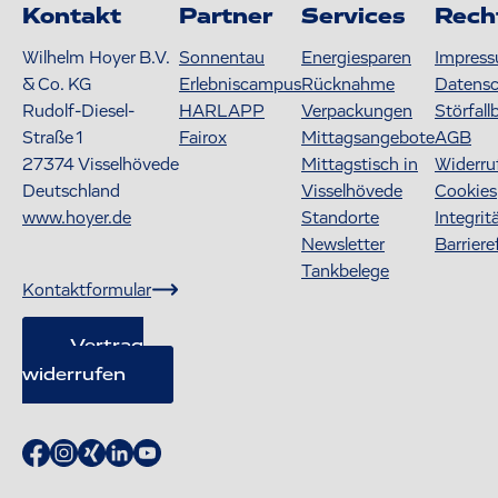
Kontakt
Partner
Services
Rech
Wilhelm Hoyer B.V.
Sonnentau
Energiesparen
Impres
& Co. KG
Erlebniscampus
Rücknahme
Datens
Rudolf-Diesel-
HARLAPP
Verpackungen
Störfall
Straße 1
Fairox
Mittagsangebote
AGB
27374
Visselhövede
Mittagstisch in
Widerru
Deutschland
Visselhövede
Cookies
www.hoyer.de
Standorte
Integrit
Newsletter
Barriere
Tankbelege
Kontaktformular
Vertrag
widerrufen