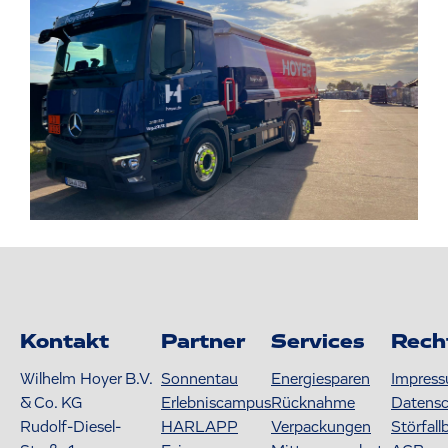
Kontakt
Partner
Services
Rech
Wilhelm Hoyer B.V.
Sonnentau
Energiesparen
Impres
& Co. KG
Erlebniscampus
Rücknahme
Datens
Rudolf-Diesel-
HARLAPP
Verpackungen
Störfall