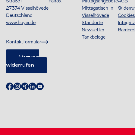
Straße 1
Fairox
Mittagsangebote
AGB
27374
Visselhövede
Mittagstisch in
Widerru
Deutschland
Visselhövede
Cookies
www.hoyer.de
Standorte
Integrit
Newsletter
Barriere
Tankbelege
Kontaktformular
Vertrag
widerrufen