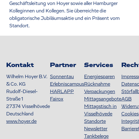
Geschäftsleitung von Hoyer sowie aller Hamburger
Kolleginnen und Kollegen. Sie überreichte die
obligatorische Jubiläumsaktie und ein Präsent vom
Standort.
Kontakt
Partner
Services
Rech
Wilhelm Hoyer B.V.
Sonnentau
Energiesparen
Impres
& Co. KG
Erlebniscampus
Rücknahme
Datens
Rudolf-Diesel-
HARLAPP
Verpackungen
Störfall
Straße 1
Fairox
Mittagsangebote
AGB
27374
Visselhövede
Mittagstisch in
Widerru
Deutschland
Visselhövede
Cookies
www.hoyer.de
Standorte
Integrit
Newsletter
Barriere
Tankbelege