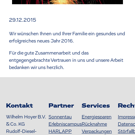
29.12.2015
Wir wünschen Ihnen und Ihrer Familie ein gesundes und
erfolgreiches neues Jahr 2016.
Für die gute Zusammenarbeit und das
entgegengebrachte Vertrauen in uns und unsere Arbeit
bedanken wir uns herzlich.
Kontakt
Partner
Services
Rech
Wilhelm Hoyer B.V.
Sonnentau
Energiesparen
Impres
& Co. KG
Erlebniscampus
Rücknahme
Datens
Rudolf-Diesel-
HARLAPP
Verpackungen
Störfall