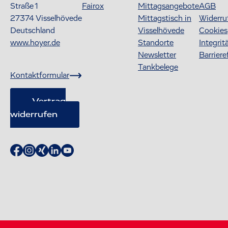
Straße 1
Fairox
Mittagsangebote
AGB
27374
Visselhövede
Mittagstisch in
Widerru
Deutschland
Visselhövede
Cookies
www.hoyer.de
Standorte
Integrit
Newsletter
Barriere
Tankbelege
Kontaktformular
Vertrag
widerrufen