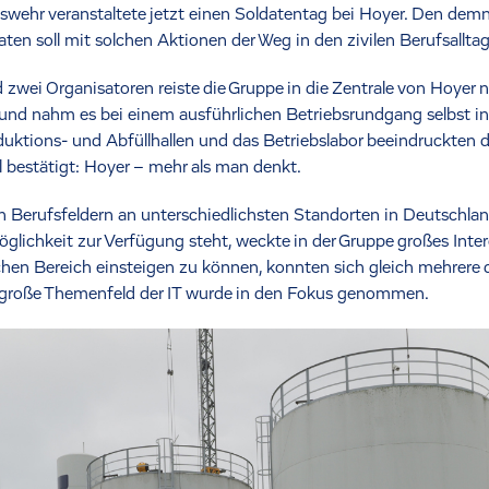
swehr veranstaltete jetzt einen Soldatentag bei Hoyer. Den de
n soll mit solchen Aktionen der Weg in den zivilen Berufsalltag
ei Organisatoren reiste die Gruppe in die Zentrale von Hoyer n
und nahm es bei einem ausführlichen Betriebsrundgang selbst i
oduktions- und Abfüllhallen und das Betriebslabor beeindruckten 
bestätigt: Hoyer – mehr als man denkt.
n Berufsfeldern an unterschiedlichsten Standorten in Deutschland
ichkeit zur Verfügung steht, weckte in der Gruppe großes Intere
hen Bereich einsteigen zu können, konnten sich gleich mehrere d
s große Themenfeld der IT wurde in den Fokus genommen.