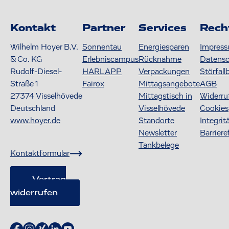
Kontakt
Partner
Services
Rech
Wilhelm Hoyer B.V.
Sonnentau
Energiesparen
Impres
& Co. KG
Erlebniscampus
Rücknahme
Datens
Rudolf-Diesel-
HARLAPP
Verpackungen
Störfall
Straße 1
Fairox
Mittagsangebote
AGB
27374
Visselhövede
Mittagstisch in
Widerru
Deutschland
Visselhövede
Cookies
www.hoyer.de
Standorte
Integrit
Newsletter
Barriere
Tankbelege
Kontaktformular
Vertrag
widerrufen