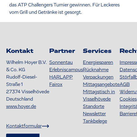
das ATP Challengers Turnier gewinnen. Für Leckeres
vom Grill und Getränke ist gesorgt.
Kontakt
Partner
Services
Rech
Wilhelm Hoyer B.V.
Sonnentau
Energiesparen
Impres
& Co. KG
Erlebniscampus
Rücknahme
Datens
Rudolf-Diesel-
HARLAPP
Verpackungen
Störfall
Straße 1
Fairox
Mittagsangebote
AGB
27374
Visselhövede
Mittagstisch in
Widerru
Deutschland
Visselhövede
Cookies
www.hoyer.de
Standorte
Integrit
Newsletter
Barriere
Tankbelege
Kontaktformular