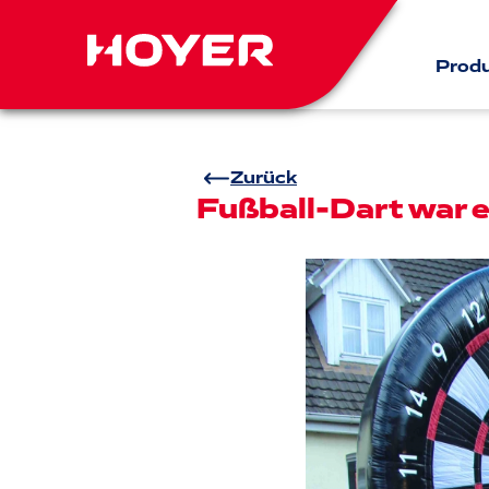
Prod
Zurück
Fußball-Dart war e