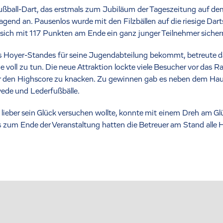
ußball-Dart, das erstmals zum Jubiläum der Tageszeitung auf de
gend an. Pausenlos wurde mit den Filzbällen auf die riesige Dart
sich mit 117 Punkten am Ende ein ganz junger Teilnehmer sicher
es Hoyer-Standes für seine Jugendabteilung bekommt, betreute da
voll zu tun. Die neue Attraktion lockte viele Besucher vor das R
der den Highscore zu knacken. Zu gewinnen gab es neben dem Hau
ede und Lederfußbälle.
lieber sein Glück versuchen wollte, konnte mit einem Dreh am Gl
s zum Ende der Veranstaltung hatten die Betreuer am Stand alle 