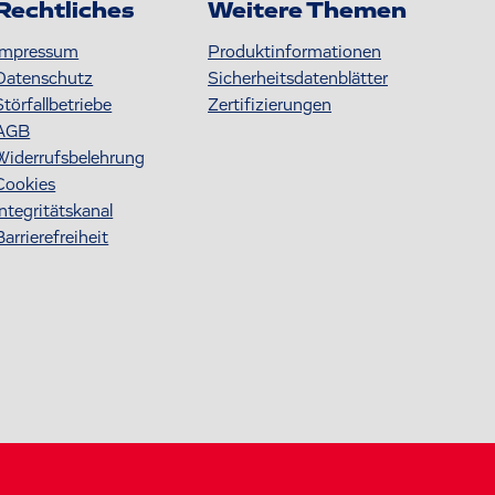
Rechtliches
Weitere Themen
Impressum
Produktinformationen
Datenschutz
S icherheitsdatenblätter
Störfallbetriebe
Zertifizierungen
AGB
Widerrufsbelehrung
Cookies
Integritätskanal
Barrierefreiheit