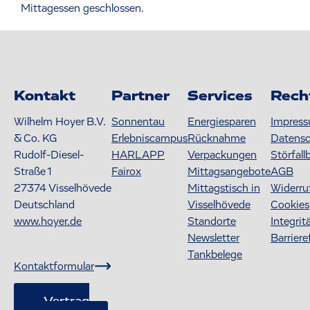
Mittagessen geschlossen.
Kontakt
Partner
Services
Rech
Wilhelm Hoyer B.V.
Sonnentau
Energiesparen
Impres
& Co. KG
Erlebniscampus
Rücknahme
Datens
Rudolf-Diesel-
HARLAPP
Verpackungen
Störfall
Straße 1
Fairox
Mittagsangebote
AGB
27374
Visselhövede
Mittagstisch in
Widerru
Deutschland
Visselhövede
Cookies
www.hoyer.de
Standorte
Integrit
Newsletter
Barriere
Tankbelege
Kontaktformular
Vertrag