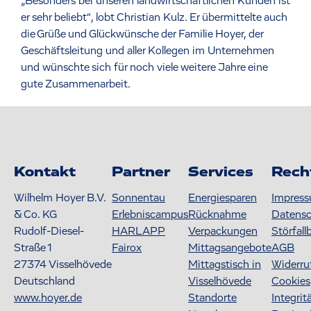
„Besonders bei unseren landwirtschaftlichen Kunden ist
er sehr beliebt“, lobt Christian Kulz. Er übermittelte auch
die Grüße und Glückwünsche der Familie Hoyer, der
Geschäftsleitung und aller Kollegen im Unternehmen
und wünschte sich für noch viele weitere Jahre eine
gute Zusammenarbeit.
Kontakt
Partner
Services
Rech
Wilhelm Hoyer B.V.
Sonnentau
Energiesparen
Impres
& Co. KG
Erlebniscampus
Rücknahme
Datens
Rudolf-Diesel-
HARLAPP
Verpackungen
Störfall
Straße 1
Fairox
Mittagsangebote
AGB
27374
Visselhövede
Mittagstisch in
Widerru
Deutschland
Visselhövede
Cookies
www.hoyer.de
Standorte
Integrit