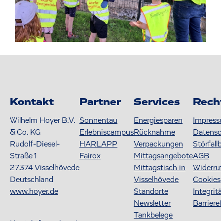
Kontakt
Partner
Services
Rech
Wilhelm Hoyer B.V.
Sonnentau
Energiesparen
Impres
& Co. KG
Erlebniscampus
Rücknahme
Datens
Rudolf-Diesel-
HARLAPP
Verpackungen
Störfall
Straße 1
Fairox
Mittagsangebote
AGB
27374
Visselhövede
Mittagstisch in
Widerru
Deutschland
Visselhövede
Cookies
www.hoyer.de
Standorte
Integrit
Newsletter
Barriere
Tankbelege