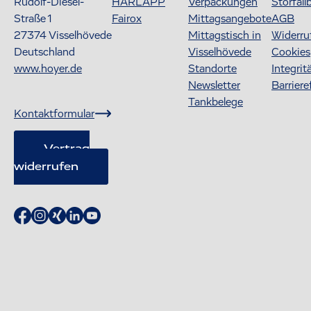
Rudolf-Diesel-
HARLAPP
Verpackungen
Störfall
Straße 1
Fairox
Mittagsangebote
AGB
27374
Visselhövede
Mittagstisch in
Widerru
Deutschland
Visselhövede
Cookies
www.hoyer.de
Standorte
Integrit
Newsletter
Barriere
Tankbelege
Kontaktformular
Vertrag
widerrufen