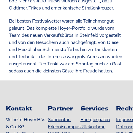
bot: Mehr als 400 Trucks wurden ausgestellt, dazu
Oldtimer, Trikes und amerikanische Straßenkreuzer.
Bei besten Festivalwetter waren alle Teilnehmer gut
gelaunt. Das komplette Hoyer-Portfolio wurde vom
Team des neuen Verkaufsbüros in Steinfeld vorgestellt
und von den Besuchern auch nachgefragt. Von Diesel
und Heizöl über Schmierstoffe bis hin zu Tankkarten
und Technik – das Interesse war groß, Adressen wurden
ausgetauscht. Teo Tanki war am Sonntag auch zu Gast,
sodass auch die kleinsten Gäste ihre Freude hatten.
Kontakt
Partner
Services
Rech
Wilhelm Hoyer B.V.
Sonnentau
Energiesparen
Impres
& Co. KG
Erlebniscampus
Rücknahme
Datens