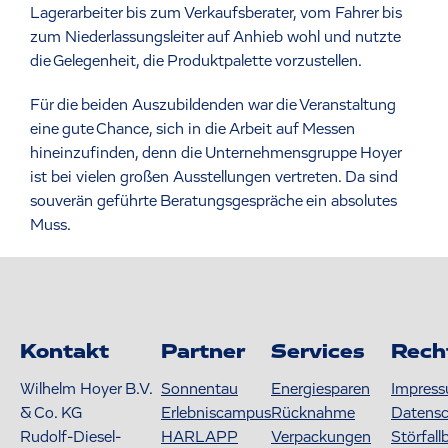
Lagerarbeiter bis zum Verkaufsberater, vom Fahrer bis
zum Niederlassungsleiter auf Anhieb wohl und nutzte
die Gelegenheit, die Produktpalette vorzustellen.
Für die beiden Auszubildenden war die Veranstaltung
eine gute Chance, sich in die Arbeit auf Messen
hineinzufinden, denn die Unternehmensgruppe Hoyer
ist bei vielen großen Ausstellungen vertreten. Da sind
souverän geführte Beratungsgespräche ein absolutes
Muss.
Kontakt
Partner
Services
Rech
Wilhelm Hoyer B.V.
Sonnentau
Energiesparen
Impres
& Co. KG
Erlebniscampus
Rücknahme
Datens
Rudolf-Diesel-
HARLAPP
Verpackungen
Störfall