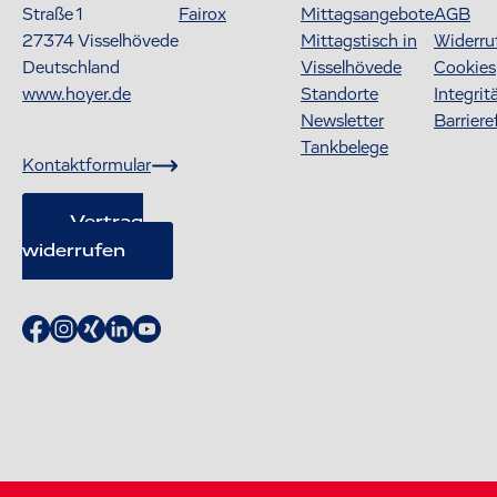
Straße 1
Fairox
Mittagsangebote
AGB
27374
Visselhövede
Mittagstisch in
Widerru
Deutschland
Visselhövede
Cookies
www.hoyer.de
Standorte
Integrit
Newsletter
Barriere
Tankbelege
Kontaktformular
Vertrag
widerrufen