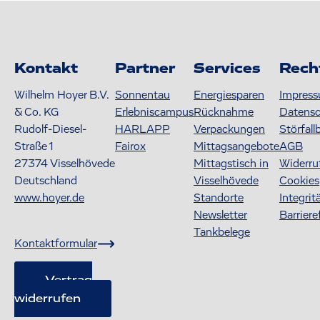
Kontakt
Partner
Services
Rech
Wilhelm Hoyer B.V.
Sonnentau
Energiesparen
Impres
& Co. KG
Erlebniscampus
Rücknahme
Datens
Rudolf-Diesel-
HARLAPP
Verpackungen
Störfall
Straße 1
Fairox
Mittagsangebote
AGB
27374
Visselhövede
Mittagstisch in
Widerru
Deutschland
Visselhövede
Cookies
www.hoyer.de
Standorte
Integrit
Newsletter
Barriere
Tankbelege
Kontaktformular
Vertrag
widerrufen