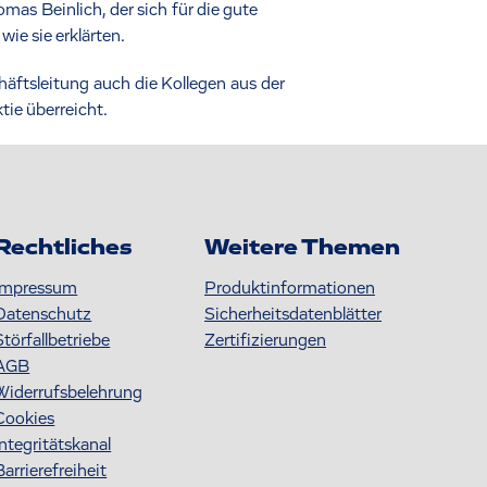
as Beinlich, der sich für die gute
ie sie erklärten.
häftsleitung auch die Kollegen aus der
tie überreicht.
Rechtliches
Weitere Themen
Impressum
Produktinformationen
Datenschutz
S icherheitsdatenblätter
Störfallbetriebe
Zertifizierungen
AGB
Widerrufsbelehrung
Cookies
Integritätskanal
Barrierefreiheit