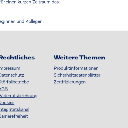
r für einen kurzen Zeitraum das
leginnen und Kollegen.
Rechtliches
Weitere Themen
Impressum
Produktinformationen
Datenschutz
S icherheitsdatenblätter
Störfallbetriebe
Zertifizierungen
AGB
Widerrufsbelehrung
Cookies
Integritätskanal
Barrierefreiheit