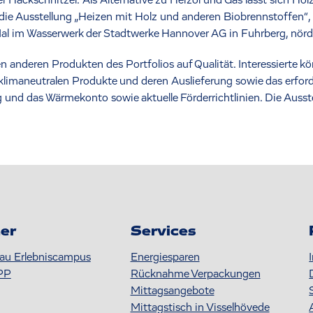
er Hackschnitzel: Als Alternative zu Heizöl und Gas lässt sich Holz
die Ausstellung „Heizen mit Holz und anderen Biobrennstoffen“, 
Mal im Wasserwerk der Stadtwerke Hannover AG in Fuhrberg, nördl
len anderen Produkten des Portfolios auf Qualität. Interessierte 
limaneutralen Produkte und deren Auslieferung sowie das erford
 und das Wärmekonto sowie aktuelle Förderrichtlinien. Die Ausste
er
Services
au Erlebniscampus
Energiesparen
PP
Rücknahme Verpackungen
Mittagsangebote
Mittagstisch in Visselhövede