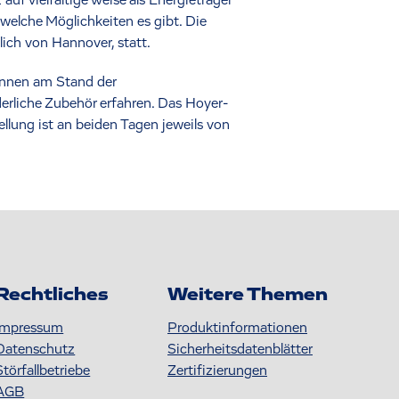
 auf vielfältige Weise als Energieträger
welche Möglichkeiten es gibt. Die
ich von Hannover, statt.
können am Stand der
erliche Zubehör erfahren. Das Hoyer-
llung ist an beiden Tagen jeweils von
Rechtliches
Weitere Themen
Impressum
Produktinformationen
Datenschutz
S icherheitsdatenblätter
Störfallbetriebe
Zertifizierungen
AGB