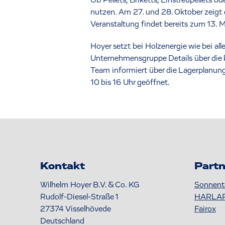
Ob Pellets, Briketts, Einstreupellets od
nutzen. Am 27. und 28. Oktober zeigt 
Veranstaltung findet bereits zum 13. 
Hoyer setzt bei Holzenergie wie bei al
Unternehmensgruppe Details über die k
Team informiert über die Lagerplanung
10 bis 16 Uhr geöffnet.
Kontakt
Partn
Wilhelm Hoyer B.V. & Co. KG
Sonnent
Rudolf-Diesel-Straße 1
HARLA
27374
Visselhövede
Fairox
Deutschland