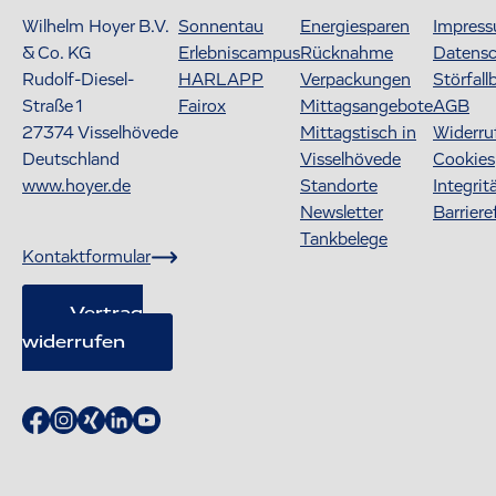
Wilhelm Hoyer B.V.
Sonnentau
Energiesparen
Impres
& Co. KG
Erlebniscampus
Rücknahme
Datens
Rudolf-Diesel-
HARLAPP
Verpackungen
Störfall
Straße 1
Fairox
Mittagsangebote
AGB
27374
Visselhövede
Mittagstisch in
Widerru
Deutschland
Visselhövede
Cookies
www.hoyer.de
Standorte
Integrit
Newsletter
Barriere
Tankbelege
Kontaktformular
Vertrag
widerrufen