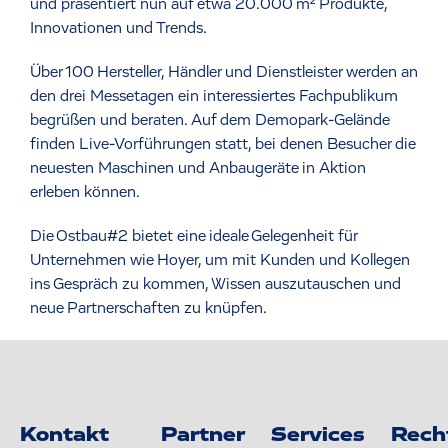
und präsentiert nun auf etwa 20.000 m² Produkte,
Innovationen und Trends.
Über 100 Hersteller, Händler und Dienstleister werden an
den drei Messetagen ein interessiertes Fachpublikum
begrüßen und beraten. Auf dem Demopark-Gelände
finden Live-Vorführungen statt, bei denen Besucher die
neuesten Maschinen und Anbaugeräte in Aktion
erleben können.
Die Ostbau#2 bietet eine ideale Gelegenheit für
Unternehmen wie Hoyer, um mit Kunden und Kollegen
ins Gespräch zu kommen, Wissen auszutauschen und
neue Partnerschaften zu knüpfen.
Kontakt
Partner
Services
Rech