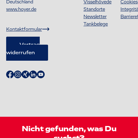
Deutschland
Visselhövede
Cookies
www.hoyer.de
Standorte
Integrit
Newsletter
Barriere
Tankbelege
Kontaktformular
Vertrag
widerrufen
Nicht gefunden, was Du