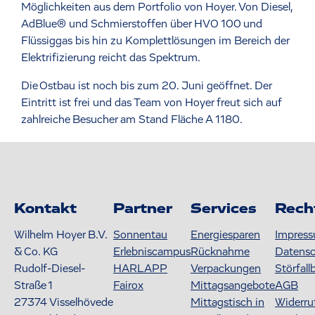
Möglichkeiten aus dem Portfolio von Hoyer. Von Diesel,
AdBlue® und Schmierstoffen über HVO 100 und
Flüssiggas bis hin zu Komplettlösungen im Bereich der
Elektrifizierung reicht das Spektrum.
Die Ostbau ist noch bis zum 20. Juni geöffnet. Der
Eintritt ist frei und das Team von Hoyer freut sich auf
zahlreiche Besucher am Stand Fläche A 1180.
Kontakt
Partner
Services
Rech
Wilhelm Hoyer B.V.
Sonnentau
Energiesparen
Impres
& Co. KG
Erlebniscampus
Rücknahme
Datens
Rudolf-Diesel-
HARLAPP
Verpackungen
Störfall
Straße 1
Fairox
Mittagsangebote
AGB
27374
Visselhövede
Mittagstisch in
Widerru