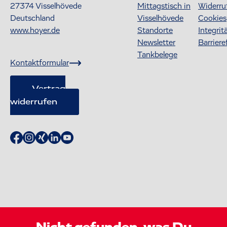
27374
Visselhövede
Mittagstisch in
Widerru
Deutschland
Visselhövede
Cookies
www.hoyer.de
Standorte
Integrit
Newsletter
Barriere
Tankbelege
Kontaktformular
Vertrag
widerrufen