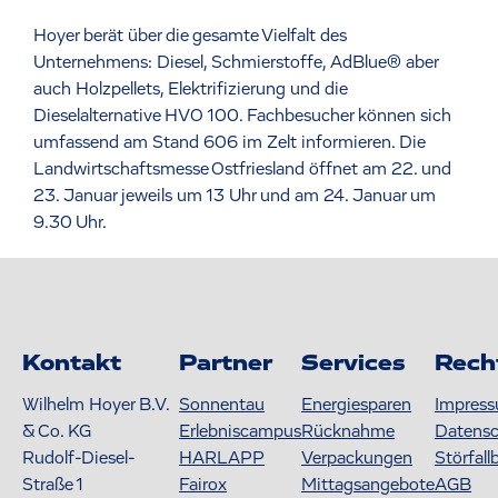
Hoyer berät über die gesamte Vielfalt des
Unternehmens: Diesel, Schmierstoffe, AdBlue® aber
auch Holzpellets, Elektrifizierung und die
Dieselalternative HVO 100. Fachbesucher können sich
umfassend am Stand 606 im Zelt informieren. Die
Landwirtschaftsmesse Ostfriesland öffnet am 22. und
23. Januar jeweils um 13 Uhr und am 24. Januar um
9.30 Uhr.
Kontakt
Partner
Services
Rech
Wilhelm Hoyer B.V.
Sonnentau
Energiesparen
Impres
& Co. KG
Erlebniscampus
Rücknahme
Datens
Rudolf-Diesel-
HARLAPP
Verpackungen
Störfall
Straße 1
Fairox
Mittagsangebote
AGB