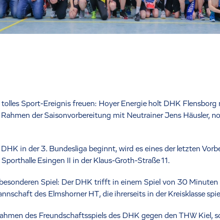
n tolles Sport-Ereignis freuen: Hoyer Energie holt DHK Flensbo
Rahmen der Saisonvorbereitung mit Neutrainer Jens Häusler, noc
K in der 3. Bundesliga beginnt, wird es eines der letzten Vorber
 Sporthalle Esingen II in der Klaus-Groth-Straße 11.
esonderen Spiel: Der DHK trifft in einem Spiel von 30 Minuten
nnschaft des Elmshorner HT, die ihrerseits in der Kreisklasse spie
ahmen des Freundschaftsspiels des DHK gegen den THW Kiel, so