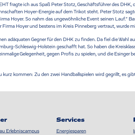
 fragte ich aus Spaß Peter Stotz, Geschäftsführer des DHK, o
nschaften Hoyer-Energie auf dem Trikot steht. Peter Stotz sagte
irma Hoyer. So nahm das ungewöhnliche Event seinen Lauf.“ Bast
er Firma Hoyer und bestens im Kreis Pinneberg vertraut, wurde mi
inen adäquaten Gegner für den DHK zu finden. Da fiel die Wahl a
amburg-Schleswig-Holstein geschafft hat. So haben die Kreisklas
inmalige Gelegenheit, gegen Profis zu spielen, und die Esinger 
u kurz kommen: Zu den zwei Handballspielen wird gegrillt, es gib
er
Services
au Erlebniscampus
Energiesparen