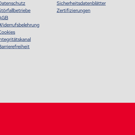
Datenschutz
S icherheitsdatenblätter
Störfallbetriebe
Zertifizierungen
AGB
Widerrufsbelehrung
Cookies
Integritätskanal
Barrierefreiheit