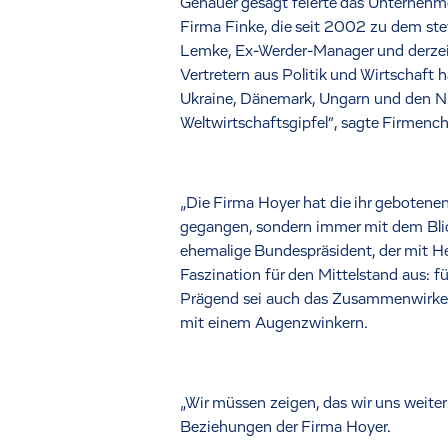
Genauer gesagt feierte das Unternehm
Firma Finke, die seit 2002 zu dem st
Lemke, Ex-Werder-Manager und derzeit
Vertretern aus Politik und Wirtschaf
Ukraine, Dänemark, Ungarn und den Niede
Weltwirtschaftsgipfel“, sagte Firmenc
„Die Firma Hoyer hat die ihr gebotenen
gegangen, sondern immer mit dem Blick 
ehemalige Bundespräsident, der mit He
Faszination für den Mittelstand aus: f
Prägend sei auch das Zusammenwirken d
mit einem Augenzwinkern.
„Wir müssen zeigen, das wir uns weiter
Beziehungen der Firma Hoyer.