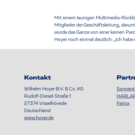
Mit einem launigen Multimedia-Rückbli
Mitglieder der Geschäftsleitung, darun
wurde das Ganze von einer keinen Parod
Hoyer noch einmal deutlich: „Ich habe
Kontakt
Partn
Wilhelm Hoyer B.V. & Co. KG
Sonnent
Rudolf-Diesel-Straße 1
HARLA
27374
Visselhövede
Fairox
Deutschland
www.hoyer.de