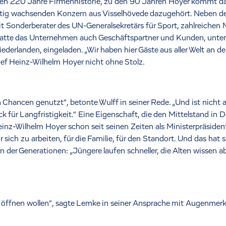
en 220 Jahre Firmenhistorie, zu den 90 Jahren Hoyer kommt da
etig wachsenden Konzern aus Visselhövede dazugehört. Neben den
 Sonderberater des UN-Generalsekretärs für Sport, zahlreichen 
t hatte das Unternehmen auch Geschäftspartner und Kunden, unte
rlanden, eingeladen. „Wir haben hier Gäste aus aller Welt an der 
hef Heinz-Wilhelm Hoyer nicht ohne Stolz.
 Chancen genutzt“, betonte Wulff in seiner Rede. „Und ist nicht
für Langfristigkeit.“ Eine Eigenschaft, die den Mittelstand in 
inz-Wilhelm Hoyer schon seit seinen Zeiten als Ministerpräsiden
ür sich zu arbeiten, für die Familie, für den Standort. Und das ha
er Generationen: „Jüngere laufen schneller, die Alten wissen ab
 öffnen wollen“, sagte Lemke in seiner Ansprache mit Augenmerk 