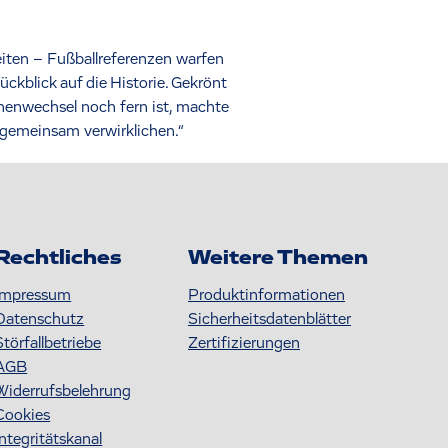
eiten – Fußballreferenzen warfen
ckblick auf die Historie. Gekrönt
onenwechsel noch fern ist, machte
 gemeinsam verwirklichen.“
Rechtliches
Weitere Themen
Impressum
Produktinformationen
Datenschutz
S icherheitsdatenblätter
Störfallbetriebe
Zertifizierungen
AGB
Widerrufsbelehrung
Cookies
Integritätskanal