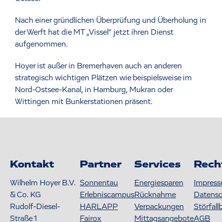
Nach einer gründlichen Überprüfung und Überholung in
der Werft hat die MT „Vissel“ jetzt ihren Dienst
aufgenommen.
Hoyer ist außer in Bremerhaven auch an anderen
strategisch wichtigen Plätzen wie beispielsweise im
Nord-Ostsee-Kanal, in Hamburg, Mukran oder
Wittingen mit Bunkerstationen präsent.
Kontakt
Partner
Services
Rech
Wilhelm Hoyer B.V.
Sonnentau
Energiesparen
Impres
& Co. KG
Erlebniscampus
Rücknahme
Datens
Rudolf-Diesel-
HARLAPP
Verpackungen
Störfall
Straße 1
Fairox
Mittagsangebote
AGB