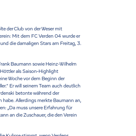
te der Club von der Weser mit
Verein: Mit dem FC Verden 04 wurde er
 und die damaligen Stars am Freitag, 3.
d Frank Baumann sowie Heinz-Wilhelm
Höttler als Saison-Highlight
r eine Woche vor dem Beginn der
er.“ Er will seinem Team auch deutlich
rdenski betonte während der
en habe. Allerdings merkte Baumann an,
ien: „Da muss unsere Erfahrung für
kann an die Zuschauer, die den Verein
ie Kulisse stimmt, wenn Verdens