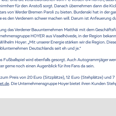
irmherr für den Anstoß sorgt. Danach übernehmen dann die Kick
ars von Werder Bremen Paroli zu bieten. Burdenski hat in der gan
es den Verdenern schwer machen will. Darum ist Anfeuerung d
ung das Verdener Bauunternehmen Matthäi mit dem Geschäftsfü
ernehmensgruppe HOYER aus Visselhövede, in der Region bekannt 
lhelm Hoyer: „Mit unserer Energie stärken wir die Region. Dieses 
ölunternehmen Deutschlands seit eh und je.“
s Fußballspiel wird ebenfalls gesorgt. Auch Autogrammjäger we
er gerne noch einen Augenblick für ihre Fans da sein.
 zum Preis von 20 Euro (Sitzplätze), 12 Euro (Stehplätze) und 7 
et.de
. Die Unternehmensgruppe Hoyer bietet ihren Kunden Stehp