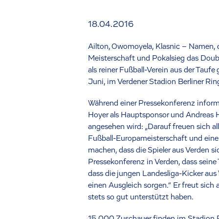
18.04.2016
Ailton, Owomoyela, Klasnic – Namen, 
Meisterschaft und Pokalsieg das Doubl
als reiner Fußball-Verein aus der Tauf
Juni, im Verdener Stadion Berliner Rin
Während einer Pressekonferenz inform
Hoyer als Hauptsponsor und Andreas Höt
angesehen wird: „Darauf freuen sich al
Fußball-Europameisterschaft und einen
machen, dass die Spieler aus Verden s
Pressekonferenz in Verden, dass seine
dass die jungen Landesliga-Kicker aus 
einen Ausgleich sorgen.“ Er freut sich
stets so gut unterstützt haben.
15.000 Zuschauer finden im Stadion P