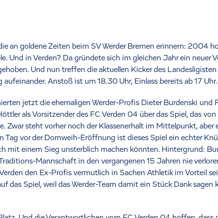
die an goldene Zeiten beim SV Werder Bremen erinnern: 2004 hol
e. Und in Verden? Da gründete sich im gleichen Jahr ein neuer 
e gehoben. Und nun treffen die aktuellen Kicker des Landesligisten
g aufeinander. Anstoß ist um 18.30 Uhr, Einlass bereits ab 17 Uhr.
ierten jetzt die ehemaligen Werder-Profis Dieter Burdenski un
tler als Vorsitzender des FC Verden 04 über das Spiel, das von 
le. Zwar steht vorher noch der Klassenerhalt im Mittelpunkt, abe
 Tag vor der Domweih-Eröffnung ist dieses Spiel ein echter Knüll
ich mit einem Sieg unsterblich machen könnten. Hintergrund: Bu
 Traditions-Mannschaft in den vergangenen 15 Jahren nie verlor
Verden den Ex-Profis vermutlich in Sachen Athletik im Vorteil se
 auf das Spiel, weil das Werder-Team damit ein Stück Dank sagen 
latz. Und die Verantwortlichen vom FC Verden 04 hoffen, dass d