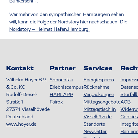
Bunkerschiff.
Wer mehr von den sympathischen Hamburgern sehen
will, kann die Folge der Nordstory hier nachschauen:
Die
Nordstory – Heimat.Hafen.Hamburg.
Kontakt
Partner
Services
Rech
Wilhelm Hoyer B.V.
Sonnentau
Energiesparen
Impres
& Co. KG
Erlebniscampus
Rücknahme
Datens
Rudolf-Diesel-
HARLAPP
Verpackungen
Störfall
Straße 1
Fairox
Mittagsangebote
AGB
27374
Visselhövede
Mittagstisch in
Widerru
Deutschland
Visselhövede
Cookies
www.hoyer.de
Standorte
Integrit
Newsletter
Barriere