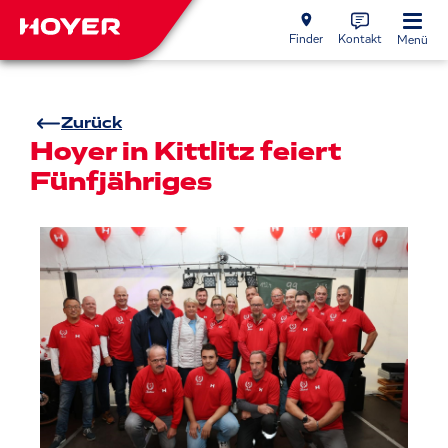
Finder
Kontakt
Menü
Zurück
Hoyer in Kittlitz feiert
Fünfjähriges