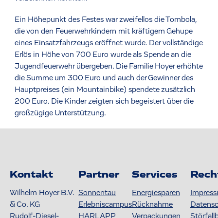
Ein Höhepunkt des Festes war zweifellos die Tombola,
die von den Feuerwehrkindern mit kräftigem Gehupe
eines Einsatzfahrzeugs eröffnet wurde. Der vollständige
Erlös in Höhe von 700 Euro wurde als Spende an die
Jugendfeuerwehr übergeben. Die Familie Hoyer erhöhte
die Summe um 300 Euro und auch der Gewinner des
Hauptpreises (ein Mountainbike) spendete zusätzlich
200 Euro. Die Kinder zeigten sich begeistert über die
großzügige Unterstützung.
Kontakt
Partner
Services
Rech
Wilhelm Hoyer B.V.
Sonnentau
Energiesparen
Impres
& Co. KG
Erlebniscampus
Rücknahme
Datens
Rudolf-Diesel-
HARLAPP
Verpackungen
Störfall