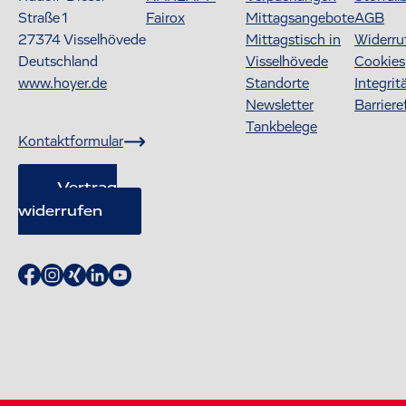
Straße 1
Fairox
Mittagsangebote
AGB
27374
Visselhövede
Mittagstisch in
Widerru
Deutschland
Visselhövede
Cookies
www.hoyer.de
Standorte
Integrit
Newsletter
Barriere
Tankbelege
Kontaktformular
Vertrag
widerrufen